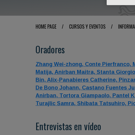
HOME PAGE
/
CURSOS Y EVENTOS
/
INFORMA
Oradores
Zhang Wei-zhong,
Conte Pierfranco,
Matija,
Anirban Maitra,
Stanta Giorgi
Bin,
Alix-Panabieres Catherine,
Pinza
De Bono Johann,
Castano Fuentes Ju
Anirban,
Tortora Giampaolo,
Pantel K
Turajlic Samra,
Shibata Tatsuhiro,
Pi
Entrevistas en vídeo