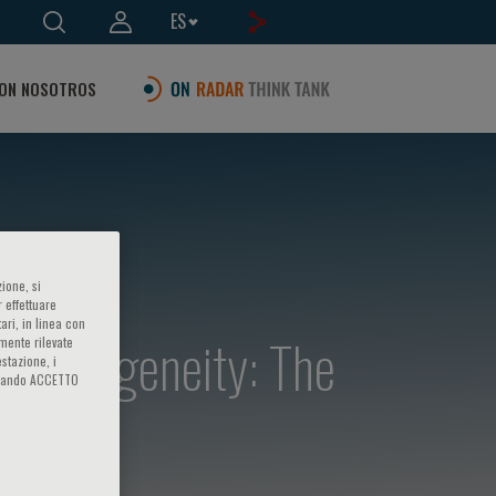
ES
ON NOSOTROS
ione, si
 effettuare
ari, in linea con
Heterogeneity: The
amente rilevate
estazione, i
iccando ACCETTO