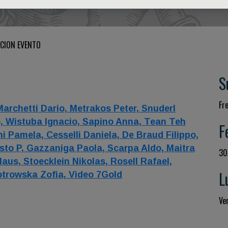
CION EVENTO
S
Fr
Marchetti Dario,
Metrakos Peter,
Snuderl
o,
Wistuba Ignacio,
Sapino Anna,
Tean Teh
F
ni Pamela,
Cesselli Daniela,
De Braud Filippo,
sto P,
Gazzaniga Paola,
Scarpa Aldo,
Maitra
30
laus,
Stoecklein Nikolas,
Rosell Rafael,
L
otrowska Zofia,
Video 7Gold
Ver