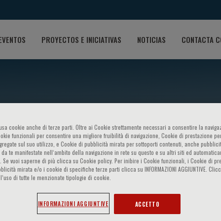
EVENTOS
PROYECTOS E INICIATIVAS
NOTICIAS
CONTACTA C
o usa cookie anche di terze parti. Oltre ai Cookie strettamente necessari a consentire la navigaz
ookie funzionali per consentire una migliore fruibilità di navigazione, Cookie di prestazione per
ggregate sul suo utilizzo, e Cookie di pubblicità mirata per sottoporti contenuti, anche pubblicit
sium on - Resolving Cancer 
 da te manifestate nell‘ambito della navigazione in rete su questo e su altri siti ed automatic
). Se vuoi saperne di più clicca su Cookie policy. Per inibire i Cookie funzionali, i Cookie di pr
blicità mirata e/o i cookie di specifiche terze parti clicca su INFORMAZIONI AGGIUNTIVE. Cl
l’uso di tutte le menzionate tipologie di cookie.
 Medicine
INFORMAZIONI AGGIUNTIVE
ACCETTO