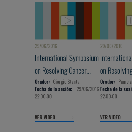
29/06/2016
29/06/2016
International Symposium
Internation
on Resolving Cancer
on Resolvin
Heterogeneity: The Way
Heterogenei
Orador:
Giorgio Stanta
Orador:
Pamela 
Fecha de la sesión:
29/06/2016
Fecha de la sesi
to Personalised Medicine
to Personal
22:00:00
22:00:00
VER VIDEO
VER VIDEO