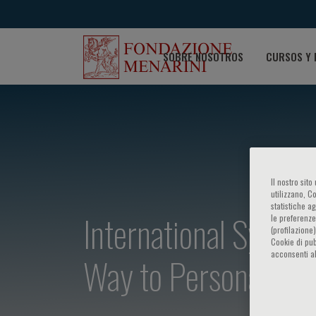
SOBRE NOSOTROS
CURSOS Y 
Il nostro sit
utilizzano, C
statistiche a
International Sympo
le preferenze
(profilazione
Cookie di pub
acconsenti al
Way to Personalised