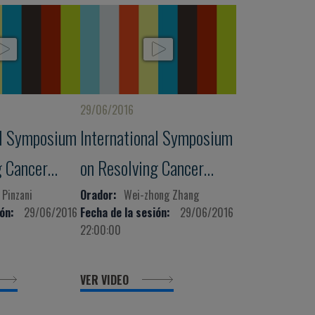
29/06/2016
al Symposium
International Symposium
g Cancer
on Resolving Cancer
ty: The Way
Heterogeneity: The Way
Pinzani
Orador:
Wei-zhong Zhang
ón:
29/06/2016
Fecha de la sesión:
29/06/2016
ised Medicine
to Personalised Medicine
22:00:00
VER VIDEO