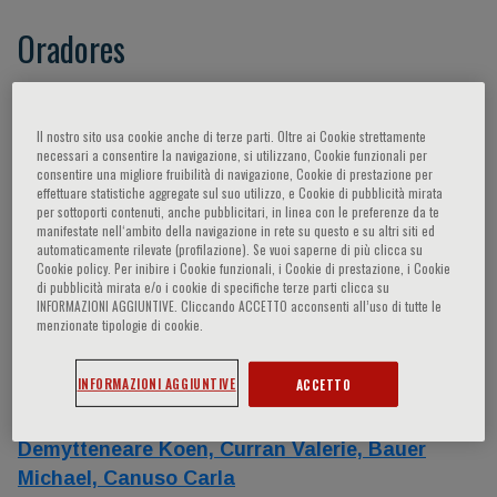
Oradores
Pompili Maurizio,
Rossi Alessandro,
Fiorillo
Andrea,
Dell’Osso Bernardo,
Carpiniello
Il nostro sito usa cookie anche di terze parti. Oltre ai Cookie strettamente
necessari a consentire la navigazione, si utilizzano, Cookie funzionali per
Bernardo,
De Berardis Domenico,
Gaudio
consentire una migliore fruibilità di navigazione, Cookie di prestazione per
Eugenio,
Sani Gabriele,
Serafini Gianluca,
effettuare statistiche aggregate sul suo utilizzo, e Cookie di pubblicità mirata
per sottoporti contenuti, anche pubblicitari, in linea con le preferenze da te
Martinotti Giovanni,
Carrà Giuseppe,
Dell’Osso
manifestate nell‘ambito della navigazione in rete su questo e su altri siti ed
Liliana,
Amore Mario,
Di Giannantonio
automaticamente rilevate (profilazione). Se vuoi saperne di più clicca su
Cookie policy. Per inibire i Cookie funzionali, i Cookie di prestazione, i Cookie
Massimo,
Balestrieri Matteo,
Ferracuti Stefano,
di pubblicità mirata e/o i cookie di specifiche terze parti clicca su
Albert Umberto,
Bauer Axel,
Carmassi Claudia,
INFORMAZIONI AGGIUNTIVE. Cliccando ACCETTO acconsenti all’uso di tutte le
menzionate tipologie di cookie.
Di Lorenzo Giorgio,
Forte Alberto,
Sampogna
Gaia,
Berardelli Isabella,
Correll Christoph,
INFORMAZIONI AGGIUNTIVE
ACCETTO
Niolu Cinzia,
Orri Massimiliano,
Di Leo Diego,
Gerstenhaber Kelly Posner,
Solomon Roger,
Demytteneare Koen,
Curran Valerie,
Bauer
Michael,
Canuso Carla