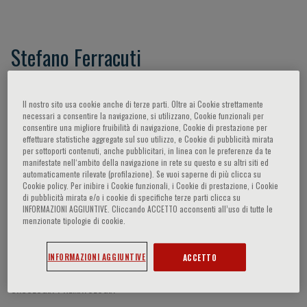
Stefano Ferracuti
Il nostro sito usa cookie anche di terze parti. Oltre ai Cookie strettamente
Participaciones del ponente
necessari a consentire la navigazione, si utilizzano, Cookie funzionali per
consentire una migliore fruibilità di navigazione, Cookie di prestazione per
effettuare statistiche aggregate sul suo utilizzo, e Cookie di pubblicità mirata
per sottoporti contenuti, anche pubblicitari, in linea con le preferenze da te
manifestate nell‘ambito della navigazione in rete su questo e su altri siti ed
automaticamente rilevate (profilazione). Se vuoi saperne di più clicca su
Cookie policy. Per inibire i Cookie funzionali, i Cookie di prestazione, i Cookie
di pubblicità mirata e/o i cookie di specifiche terze parti clicca su
INFORMAZIONI AGGIUNTIVE. Cliccando ACCETTO acconsenti all’uso di tutte le
menzionate tipologie di cookie.
INFORMAZIONI AGGIUNTIVE
ACCETTO
ONCOLOGÍA Y HEMATOLOGÍA