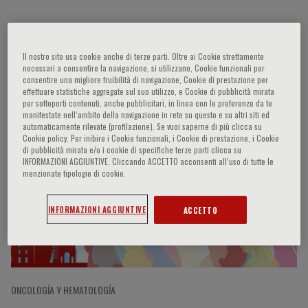
Michael Bauer
Il nostro sito usa cookie anche di terze parti. Oltre ai Cookie strettamente
necessari a consentire la navigazione, si utilizzano, Cookie funzionali per
consentire una migliore fruibilità di navigazione, Cookie di prestazione per
effettuare statistiche aggregate sul suo utilizzo, e Cookie di pubblicità mirata
per sottoporti contenuti, anche pubblicitari, in linea con le preferenze da te
Participaciones del ponente
manifestate nell‘ambito della navigazione in rete su questo e su altri siti ed
automaticamente rilevate (profilazione). Se vuoi saperne di più clicca su
Cookie policy. Per inibire i Cookie funzionali, i Cookie di prestazione, i Cookie
di pubblicità mirata e/o i cookie di specifiche terze parti clicca su
INFORMAZIONI AGGIUNTIVE. Cliccando ACCETTO acconsenti all’uso di tutte le
menzionate tipologie di cookie.
INFORMAZIONI AGGIUNTIVE
ACCETTO
ONCOLOGÍA Y HEMATOLOGÍA