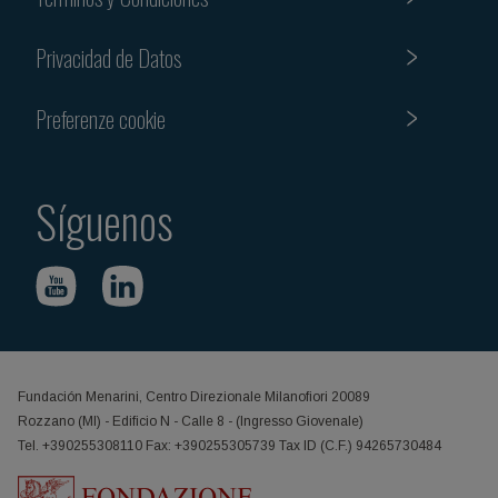
Privacidad de Datos
Preferenze cookie
Síguenos
Fundación Menarini, Centro Direzionale Milanofiori 20089
Rozzano (MI) - Edificio N - Calle 8 - (Ingresso Giovenale)
Tel. +390255308110 Fax: +390255305739 Tax ID (C.F.) 94265730484