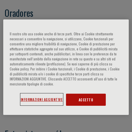
Oradores
Gaidano Gianluca,
Casini Alessandro,
- -,
Il nostro sito usa cookie anche di terze parti. Oltre ai Cookie strettamente
Gattei Valter,
Jumaa Hassan,
Kay Neil,
necessari a consentire la navigazione, si utilizzano, Cookie funzionali per
Montserrat Emli,
Rosenquist Richard,
Rossi
consentire una migliore fruibilità di navigazione, Cookie di prestazione per
effettuare statistiche aggregate sul suo utilizzo, e Cookie di pubblicità mirata
Davide,
Shpall Elizabeth,
Stamatopoulos
per sottoporti contenuti, anche pubblicitari, in linea con le preferenze da te
Kostas,
Weirda William G.,
Weistner Adrian,
Wu
manifestate nell‘ambito della navigazione in rete su questo e su altri siti ed
automaticamente rilevate (profilazione). Se vuoi saperne di più clicca su
Catherine,
Zucchetto Antonella,
De Paoli Paolo,
Cookie policy. Per inibire i Cookie funzionali, i Cookie di prestazione, i Cookie
Croce Carlo,
Forconi Francesco,
Burger Jan,
di pubblicità mirata e/o i cookie di specifiche terze parti clicca su
INFORMAZIONI AGGIUNTIVE. Cliccando ACCETTO acconsenti all’uso di tutte le
Caligaris-Cappio Federico,
Campo Elias,
menzionate tipologie di cookie.
Chiorazzi Nicholas,
Della Favera Riccardo,
Deaglio Silvia,
Dreger Peter,
Efremov Dimitar,
INFORMAZIONI AGGIUNTIVE
ACCETTO
Eichhorst Barbara,
Ferrajoli Alessandra,
Foa
Robin,
Ghia Paolo,
Gribben John