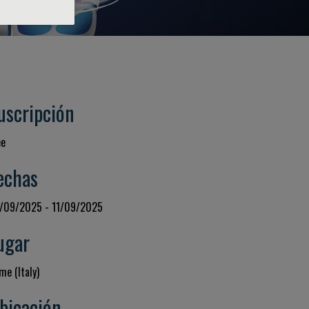
uscripción
ee
echas
/09/2025 - 11/09/2025
ugar
me (Italy)
bicación