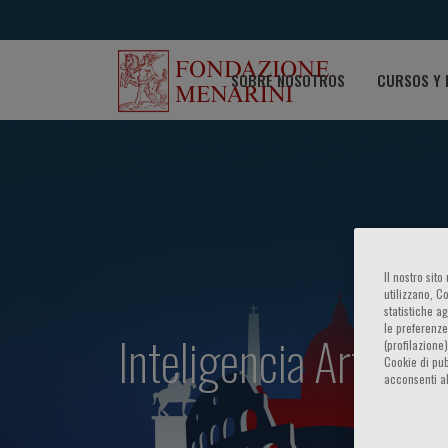
SOBRE NOSOTROS
CURSOS Y 
Il nostro sit
utilizzano, C
statistiche a
le preferenze
Inteligencia Artifici
(profilazione
Cookie di pub
acconsenti al