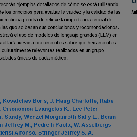
recerán ejemplos detallados de cómo se está utilizando
Au
los principios para evaluar la validez y la calidad de las
n clínica pondrá de relieve la importancia crucial del
en las que se basan sus conclusiones y recomendaciones.
mostrará el uso de modelos de lenguaje grandes (LLM) en
facilitará nuevos conocimientos sobre qué herramientas
 culturalmente relevantes realizadas en un grupo
esidades únicas de cada médico.
,
Kovatchev Boris,
J. Haug Charlotte,
Rabe
,
Oikonomou Evangelos K.,
Lee Peter,
m. Sandy,
Wenzel Morganroth Sally E.,
Beam
n Jeffrey M.,
Pedrelli Paola,
W. Asselbergs
derisi Alfonso,
Stringer Jeffrey S. A.,