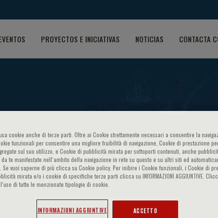
EVENTOS
PROYECTOS E INICIATIVAS
NOTICIAS
CONTACTA C
o usa cookie anche di terze parti. Oltre ai Cookie strettamente necessari a consentire la navigaz
ookie funzionali per consentire una migliore fruibilità di navigazione, Cookie di prestazione per
ggregate sul suo utilizzo, e Cookie di pubblicità mirata per sottoporti contenuti, anche pubblicit
 da te manifestate nell‘ambito della navigazione in rete su questo e su altri siti ed automatic
al en la Medicina
). Se vuoi saperne di più clicca su Cookie policy. Per inibire i Cookie funzionali, i Cookie di pr
blicità mirata e/o i cookie di specifiche terze parti clicca su INFORMAZIONI AGGIUNTIVE. Cl
l’uso di tutte le menzionate tipologie di cookie.
INFORMAZIONI AGGIUNTIVE
ACCETTO