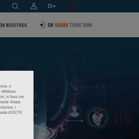
ES
ON NOSOTROS
ione, si
 effettuare
ari, in linea con
amente rilevate
estazione, i
iccando ACCETTO