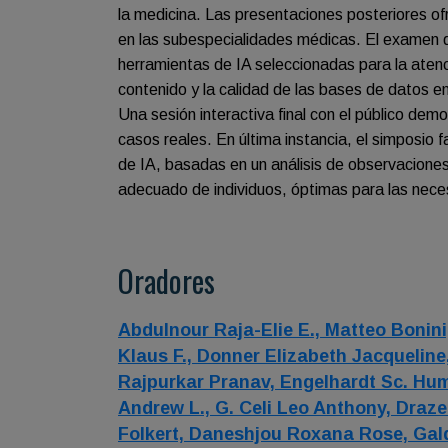
la medicina. Las presentaciones posteriores of
en las subespecialidades médicas. El examen de 
herramientas de IA seleccionadas para la atenció
contenido y la calidad de las bases de datos 
Una sesión interactiva final con el público de
casos reales. En última instancia, el simposio 
de IA, basadas en un análisis de observaciones
adecuado de individuos, óptimas para las nec
Oradores
Abdulnour Raja-Elie E.,
Matteo Bonini
Klaus F.,
Donner Elizabeth Jacqueline
Rajpurkar Pranav,
Engelhardt Sc. Hu
Andrew L.,
G. Celi Leo Anthony,
Draze
Folkert,
Daneshjou Roxana Rose,
Gal