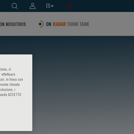
ES
ON NOSOTROS
ione, si
 effettuare
ari, in linea con
amente rilevate
estazione, i
iccando ACCETTO