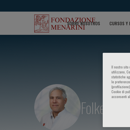
SOBRE NOSOTROS
CURSOS Y 
Il nostro sit
utilizzano, C
statistiche a
le preferenze
(profilazione
Cookie di pub
acconsenti al
Folkert W.