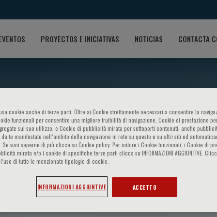
EVENTOS
PROYECTOS E INICIATIVAS
NOTICIAS
CONTACTA C
o usa cookie anche di terze parti. Oltre ai Cookie strettamente necessari a consentire la navigaz
ookie funzionali per consentire una migliore fruibilità di navigazione, Cookie di prestazione per
ggregate sul suo utilizzo, e Cookie di pubblicità mirata per sottoporti contenuti, anche pubblicit
 da te manifestate nell‘ambito della navigazione in rete su questo e su altri siti ed automatic
). Se vuoi saperne di più clicca su Cookie policy. Per inibire i Cookie funzionali, i Cookie di pr
blicità mirata e/o i cookie di specifiche terze parti clicca su INFORMAZIONI AGGIUNTIVE. Cl
l’uso di tutte le menzionate tipologie di cookie.
 Asselbergs
INFORMAZIONI AGGIUNTIVE
ACCETTO