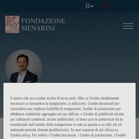
ES
Raja-Elie E. Abdulnour
Il nostro sito usa cookie anche di terze parti. Oltre ai Cookie strettamente
necessari a consentire la navigazione, si utilizzano, Cookie funzionali per
consentire una migliore fruibilità di navigazione, Cookie di prestazione per
effettuare statistiche aggregate sul suo utilizzo, e Cookie di pubblicità mirata
per sottoporti contenuti, anche pubblicitari, in linea con le preferenze da te
manifestate nell‘ambito della navigazione in rete su questo e su altri siti ed
HOME PAGE
/
CURSOS Y EVENTOS
/
ORADOR
automaticamente rilevate (profilazione). Se vuoi saperne di più clicca su
Cookie policy. Per inibire i Cookie funzionali, i Cookie di prestazione, i Cookie