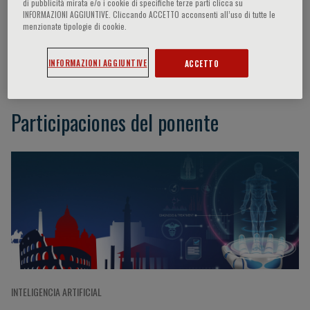
di pubblicità mirata e/o i cookie di specifiche terze parti clicca su
INFORMAZIONI AGGIUNTIVE. Cliccando ACCETTO acconsenti all’uso di tutte le
menzionate tipologie di cookie.
Raja-Elie E. Abdulnour
INFORMAZIONI AGGIUNTIVE
ACCETTO
Participaciones del ponente
INTELIGENCIA ARTIFICIAL