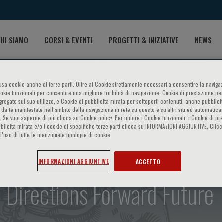
HI SIAMO
CORSI & EVENTI
PROGETTI & INIZIATIVE
NEWS
o usa cookie anche di terze parti. Oltre ai Cookie strettamente necessari a consentire la navigaz
ookie funzionali per consentire una migliore fruibilità di navigazione, Cookie di prestazione per
ggregate sul suo utilizzo, e Cookie di pubblicità mirata per sottoporti contenuti, anche pubblicit
 da te manifestate nell‘ambito della navigazione in rete su questo e su altri siti ed automatic
). Se vuoi saperne di più clicca su Cookie policy. Per inibire i Cookie funzionali, i Cookie di pr
blicità mirata e/o i cookie di specifiche terze parti clicca su INFORMAZIONI AGGIUNTIVE. Cl
l’uso di tutte le menzionate tipologie di cookie.
 failure with preserved eject
INFORMAZIONI AGGIUNTIVE
ACCETTO
 Directions Forward Future 