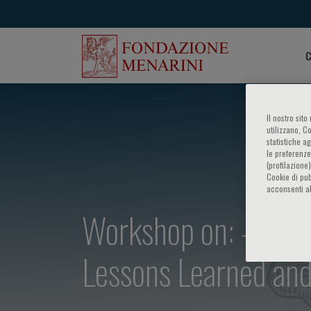
C
Il nostro sit
utilizzano, C
statistiche a
le preferenze
(profilazione
Cookie di pub
acconsenti al
Workshop on: - Heart
Lessons Learned and