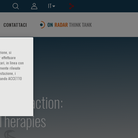
IT
CONTATTACI
ione, si
 effettuare
ari, in linea con
amente rilevate
estazione, i
iccando ACCETTO
ion fraction:
Therapies