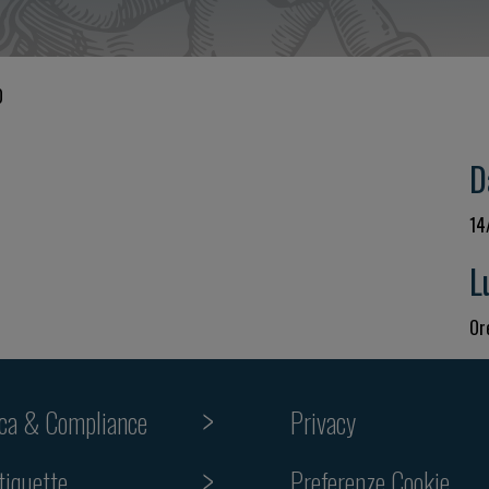
O
D
14
L
Ore
ica & Compliance
Privacy
tiquette
Preferenze Cookie