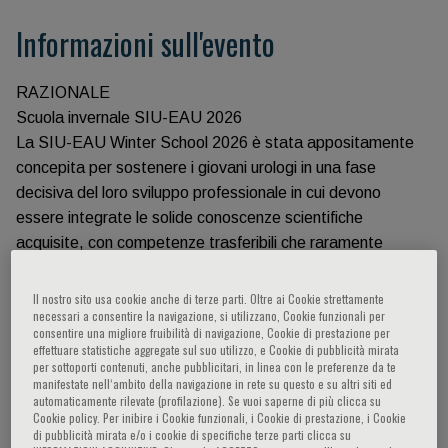
Informazioni sull'evento
RAZIONALE
Scuola invernale SIU-EAU 2026
La SIU-EAU Winter School 2026 è stata appositamente
concepita per sostenere i giovani urologi in una fase
decisiva del loro sviluppo professionale in cui devono
essere integrate le solide conoscenze scientifiche
acquisite, con competenze trasferibili che raramente
vengono insegnate in contesti formali, ma che sono
essenziali per il successo a lungo termine.
Il nostro sito usa cookie anche di terze parti. Oltre ai Cookie strettamente
necessari a consentire la navigazione, si utilizzano, Cookie funzionali per
Oltre ad aggiornare i partecipanti sugli aspetti chiave della
consentire una migliore fruibilità di navigazione, Cookie di prestazione per
scienza urologica, il corso mira ad aiutare gli
effettuare statistiche aggregate sul suo utilizzo, e Cookie di pubblicità mirata
per sottoporti contenuti, anche pubblicitari, in linea con le preferenze da te
urologi all&#39;inizio della carriera ad imparare a pensare,
manifestate nell‘ambito della navigazione in rete su questo e su altri siti ed
comunicare e posizionarsi all&#39;interno di team clinici,
automaticamente rilevate (profilazione). Se vuoi saperne di più clicca su
Cookie policy. Per inibire i Cookie funzionali, i Cookie di prestazione, i Cookie
ambienti accademici e reti professionali internazionali.
di pubblicità mirata e/o i cookie di specifiche terze parti clicca su
Servendosi di esempi pratici tratti da scenari urologici