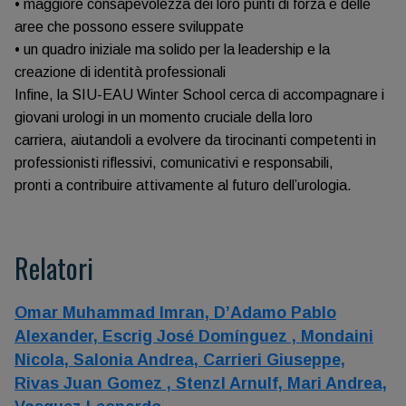
• maggiore consapevolezza dei loro punti di forza e delle
aree che possono essere sviluppate
• un quadro iniziale ma solido per la leadership e la
creazione di identità professionali
Infine, la SIU-EAU Winter School cerca di accompagnare i
giovani urologi in un momento cruciale della loro
carriera, aiutandoli a evolvere da tirocinanti competenti in
professionisti riflessivi, comunicativi e responsabili,
pronti a contribuire attivamente al futuro dell’urologia.
Relatori
Omar Muhammad Imran,
D’Adamo Pablo
Alexander,
Escrig José Domínguez ,
Mondaini
Nicola,
Salonia Andrea,
Carrieri Giuseppe,
Rivas Juan Gomez ,
Stenzl Arnulf,
Mari Andrea,