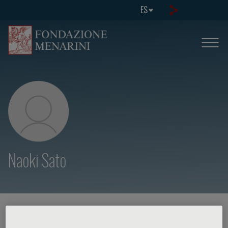
ES
Naoki Sato
HOME PAGE
/
CURSOS Y EVENTOS
/
ORADOR