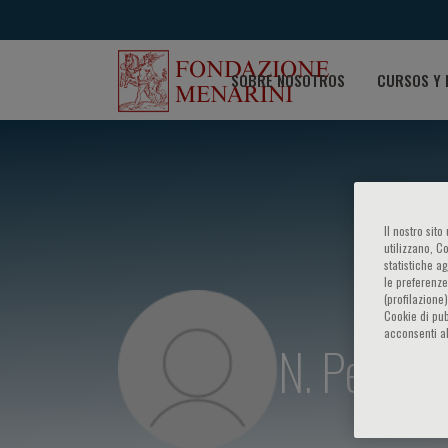
SOBRE NOSOTROS
CURSOS Y 
Il nostro sit
utilizzano, C
statistiche a
le preferenze
(profilazione
Cookie di pub
acconsenti al
N. Perico