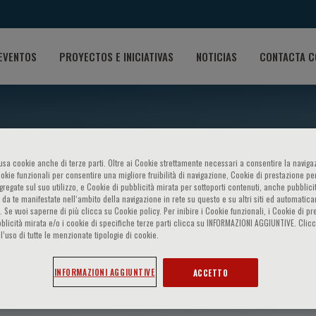
EVENTOS
PROYECTOS E INICIATIVAS
NOTICIAS
CONTACTA C
o usa cookie anche di terze parti. Oltre ai Cookie strettamente necessari a consentire la navigaz
ookie funzionali per consentire una migliore fruibilità di navigazione, Cookie di prestazione per
ggregate sul suo utilizzo, e Cookie di pubblicità mirata per sottoporti contenuti, anche pubblicit
 da te manifestate nell‘ambito della navigazione in rete su questo e su altri siti ed automatic
). Se vuoi saperne di più clicca su Cookie policy. Per inibire i Cookie funzionali, i Cookie di pr
blicità mirata e/o i cookie di specifiche terze parti clicca su INFORMAZIONI AGGIUNTIVE. Cl
l’uso di tutte le menzionate tipologie di cookie.
INFORMAZIONI AGGIUNTIVE
ACCETTO