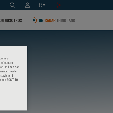
ES
ON NOSOTROS
ione, si
 effettuare
ari, in linea con
amente rilevate
estazione, i
iccando ACCETTO