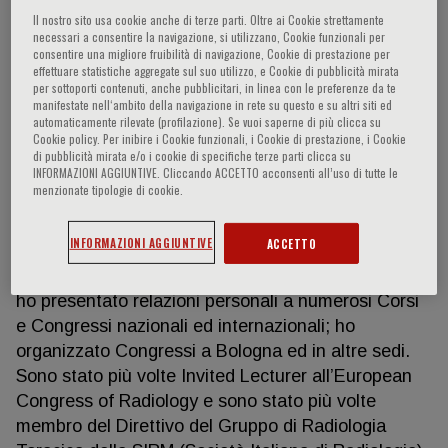
Il nostro sito usa cookie anche di terze parti. Oltre ai Cookie strettamente
necessari a consentire la navigazione, si utilizzano, Cookie funzionali per
consentire una migliore fruibilità di navigazione, Cookie di prestazione per
Maurizio Zompatori
effettuare statistiche aggregate sul suo utilizzo, e Cookie di pubblicità mirata
per sottoporti contenuti, anche pubblicitari, in linea con le preferenze da te
manifestate nell‘ambito della navigazione in rete su questo e su altri siti ed
automaticamente rilevate (profilazione). Se vuoi saperne di più clicca su
Esperienza scientifica e riconoscimenti: sono
Cookie policy. Per inibire i Cookie funzionali, i Cookie di prestazione, i Cookie
autore o co-autore di oltre 400 pubblicazioni a
di pubblicità mirata e/o i cookie di specifiche terze parti clicca su
INFORMAZIONI AGGIUNTIVE. Cliccando ACCETTO acconsenti all’uso di tutte le
stampa (oltre 350 di esse con IF, catalogate su
menzionate tipologie di cookie.
Pubmed; h index 36), specie di argomento
pneumologico, cardiologico, oncologico e nefro-
INFORMAZIONI AGGIUNTIVE
ACCETTO
urologico, di varie monografie e di numerosi capitoli
di trattati. Aderente a diverse società scientifiche,
ho presentato relazioni personali a numerosi Corsi
e Congressi nazionali ed internazionali; ho
organizzato Congressi a Bologna ed in altre sedi.
Sono stato più volte Invited Lecturer all’European
Congress of Radiology e sono stato più volte
membro del Direttivo del Gruppo di Radiologia