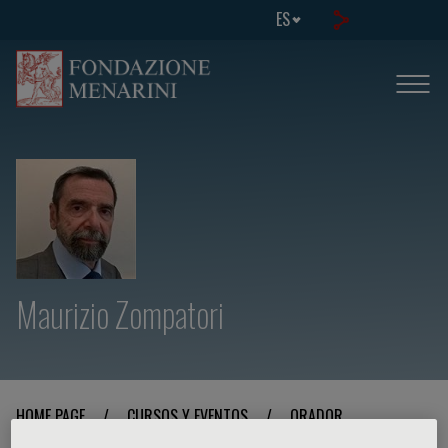
ES
Maurizio Zompatori
HOME PAGE
/
CURSOS Y EVENTOS
/
ORADOR