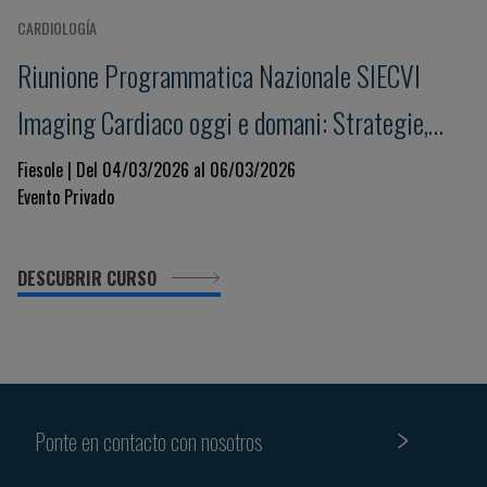
CARDIOLOGÍA
Riunione Programmatica Nazionale SIECVI
Imaging Cardiaco oggi e domani: Strategie,
Innovazione e Governance per un Sistema
Fiesole | Del 04/03/2026 al 06/03/2026
Evento Privado
Sostenibile
DESCUBRIR CURSO
Ponte en contacto con nosotros