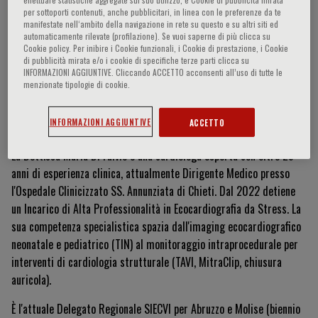
per sottoporti contenuti, anche pubblicitari, in linea con le preferenze da te
manifestate nell‘ambito della navigazione in rete su questo e su altri siti ed
automaticamente rilevate (profilazione). Se vuoi saperne di più clicca su
Cookie policy. Per inibire i Cookie funzionali, i Cookie di prestazione, i Cookie
Maria Di Fulvio
di pubblicità mirata e/o i cookie di specifiche terze parti clicca su
INFORMAZIONI AGGIUNTIVE. Cliccando ACCETTO acconsenti all’uso di tutte le
menzionate tipologie di cookie.
Currículum Vitae
INFORMAZIONI AGGIUNTIVE
ACCETTO
La Dott.ssa Maria Di Fulvio è una cardiologa esperta con oltre 25
anni di esperienza clinica, attualmente Dirigente Medico presso
l'Ospedale Clinicizzato SS. Annunziata di Chieti. Dal 2022 detiene
un Incarico di Alta Professionalità in Ecocardiografia da Stress. La
sua competenza specialistica spazia dall'imaging ecocardiografico
neonatale e pediatrico (TIN) al monitoraggio intraprocedurale per
interventi di cardiologia strutturale (TAVI, MitraClip, chiusura
auricola).
È l'attuale Delegato Regionale SIECVI per Abruzzo e Molise (biennio