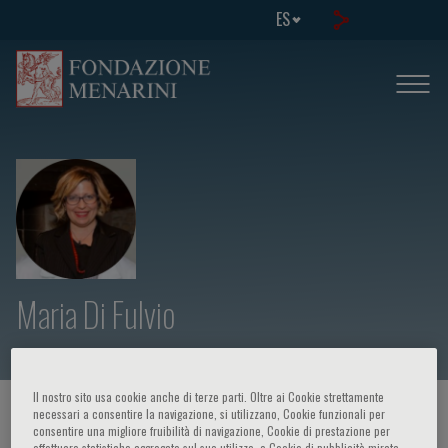
ES
Maria Di Fulvio
Il nostro sito usa cookie anche di terze parti. Oltre ai Cookie strettamente
HOME PAGE
/
CURSOS Y EVENTOS
/
ORADOR
necessari a consentire la navigazione, si utilizzano, Cookie funzionali per
consentire una migliore fruibilità di navigazione, Cookie di prestazione per
effettuare statistiche aggregate sul suo utilizzo, e Cookie di pubblicità mirata