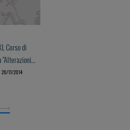
XL Corso di
"Alterazioni
isite della
al 20/11/2014
us su: "Storia
torio e loro
llo Studio
rombosi"