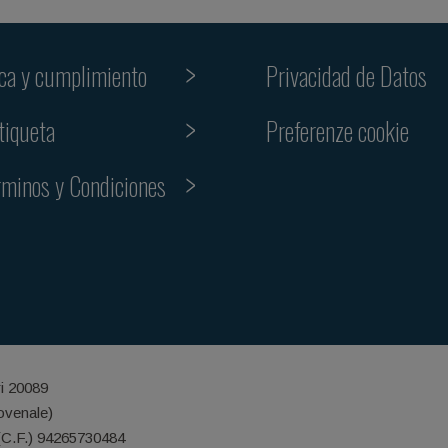
ica y cumplimiento
Privacidad de Datos
Preferenze cookie
tiqueta
rminos y Condiciones
ri 20089
iovenale)
(C.F.) 94265730484