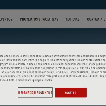
EVENTOS
PROYECTOS E INICIATIVAS
NOTICIAS
CONTACTA C
o usa cookie anche di terze parti. Oltre ai Cookie strettamente necessari a consentire la navigaz
ookie funzionali per consentire una migliore fruibilità di navigazione, Cookie di prestazione per
ggregate sul suo utilizzo, e Cookie di pubblicità mirata per sottoporti contenuti, anche pubblicit
 da te manifestate nell‘ambito della navigazione in rete su questo e su altri siti ed automatic
). Se vuoi saperne di più clicca su Cookie policy. Per inibire i Cookie funzionali, i Cookie di pr
blicità mirata e/o i cookie di specifiche terze parti clicca su INFORMAZIONI AGGIUNTIVE. Cl
l’uso di tutte le menzionate tipologie di cookie.
edetta Donati
INFORMAZIONI AGGIUNTIVE
ACCETTO