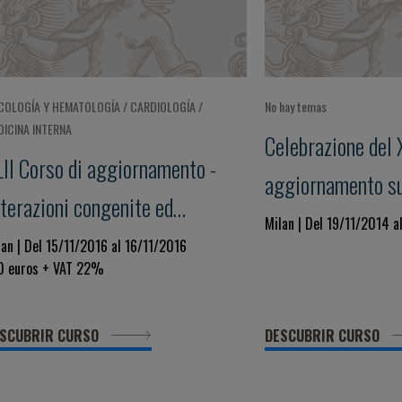
COLOGÍA Y HEMATOLOGÍA / CARDIOLOGÍA /
No hay temas
DICINA INTERNA
Celebrazione del 
LII Corso di aggiornamento -
aggiornamento su 
terazioni congenite ed
Congenite ed Acqu
Milan | Del 19/11/2014 
quisite della coagulazione -
lan | Del 15/11/2016 al 16/11/2016
Coagulazione" Foc
0 euros + VAT 22%
cus su: Applicazione e limiti
dei Test di Labora
el D-Dimero
Utilità Clinica ne
SCUBRIR CURSO
DESCUBRIR CURSO
dell'Emostasi e T