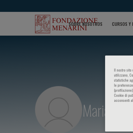
SOBRE NOSOTROS
CURSOS Y 
Il nostro sit
utilizzano, C
statistiche a
le preferenze
(profilazione
Cookie di pub
acconsenti al
Maria Ben