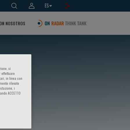
ES
ON NOSOTROS
ione, si
 effettuare
ari, in linea con
amente rilevate
estazione, i
iccando ACCETTO