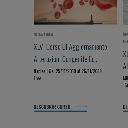
No hay temas
ON
ME
XLVI Corso Di Aggiornamento
X
Alterazioni Congenite Ed
Al
Acquisite Della Coagulazione
Naples | Del 25/11/2019 al 26/11/2019
ac
Free
Mi
Focus Su: Sindrome Da Anticorpi
15
Fo
Antifosfolipidi (APS):
d
Prevenzione, Diagnosi E
DESCUBRIR CURSO
DE
Trattamento