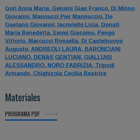
Gori Anna Maria,
Gensini Gian Franco,
Di Minno
Giovanni,
Mannucci Pier Mannuccio,
De
Gaetano Giovanni,
Iacoviello Licia,
Donati
Maria Benedetta,
Emmi Giacomo,
Pengo
Vittorio,
Marcucci Rossella,
Di Castelnuovo
Augusto,
ANDREOLI LAURA,
BARONCIANI
LUCIANO,
DENAS GENTIAN,
GIALLUISI
ALESSANDRO,
NORO FABRIZIA,
Tripodi
Armando,
Chighizola Cecilia Beatrice
Materiales
PROGRAMA PDF