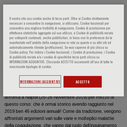
Información del evento
Il nostro sito usa cookie anche di terze parti. Oltre ai Cookie strettamente
necessari a consentire la navigazione, si utilizzano, Cookie funzionali per
Le malattie della coagulazione sono la causa della
consentire una migliore fruibilità di navigazione, Cookie di prestazione per
effettuare statistiche aggregate sul suo utilizzo, e Cookie di pubblicità mirata
trombosi, cioè dell’occlusione delle arterie e delle vene con
per sottoporti contenuti, anche pubblicitari, in linea con le preferenze da te
conseguente insufficiente apporto di sangue e di ossigeno
manifestate nell‘ambito della navigazione in rete su questo e su altri siti ed
automaticamente rilevate (profilazione). Se vuoi saperne di più clicca su
e morte dei tessuti. Dalla trombosi sono causate le più
Cookie policy. Per inibire i Cookie funzionali, i Cookie di prestazione, i Cookie
frequenti e importanti malattie, come l’infarto del miocardio
di pubblicità mirata e/o i cookie di specifiche terze parti clicca su
e l’ictus cerebrale, che colpiscono insieme almeno 300.000
INFORMAZIONI AGGIUNTIVE. Cliccando ACCETTO acconsenti all’uso di tutte le
menzionate tipologie di cookie.
persone all’anno nel nostro paese. Con queste premesse,
si evince l’importanza di un aggiornamento continuo dei
INFORMAZIONI AGGIUNTIVE
ACCETTO
medici sul tema, che la Fondazione Menarini (con il
comitato scientifico composto dai maggiori esperti Italiani)
affronta a Napoli (25-26 Novembre 2019) per mezzo di
questo corso: che è ormai storico avendo raggiunto nel
2019 ben 46 edizioni annuali! Come da tradizione, vengono
affrontati argomenti vari sulle varie e molteplici malattie
della coagulazione, che vanno dal ruolo dell’inquinamento