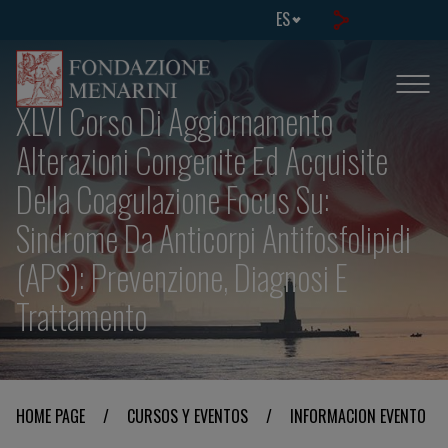
ES
XLVI Corso Di Aggiornamento
Alterazioni Congenite Ed Acquisite
Della Coagulazione Focus Su:
Sindrome Da Anticorpi Antifosfolipidi
(APS): Prevenzione, Diagnosi E
Trattamento
HOME PAGE
/
CURSOS Y EVENTOS
/
INFORMACION EVENTO