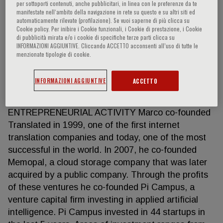
per sottoporti contenuti, anche pubblicitari, in linea con le preferenze da te
manifestate nell‘ambito della navigazione in rete su questo e su altri siti ed
automaticamente rilevate (profilazione). Se vuoi saperne di più clicca su
Cookie policy. Per inibire i Cookie funzionali, i Cookie di prestazione, i Cookie
Marco Trombetti
di pubblicità mirata e/o i cookie di specifiche terze parti clicca su
INFORMAZIONI AGGIUNTIVE. Cliccando ACCETTO acconsenti all’uso di tutte le
menzionate tipologie di cookie.
HIGHLIGHTS Marco is a computer scientist,
entrepreneur and investor . He pioneered the use of
INFORMAZIONI AGGIUNTIVE
ACCETTO
artificial intelligence working in symbiosis with
professional human translators.
ENTREPRENEURIAL ACTIVITY Marco co-founded
Translated in 1999, one of the first internet
translation companies and today, one of the most
successful in the world. In 2007, he co-founded
Memopal, a cloud storage company that was later
acquired by a public company. Through the profits
of these ventures he co-founded Pi Campus, a
venture capital firm investing in applied artificial
intelligence. Pi Campus invested in 44 startups in