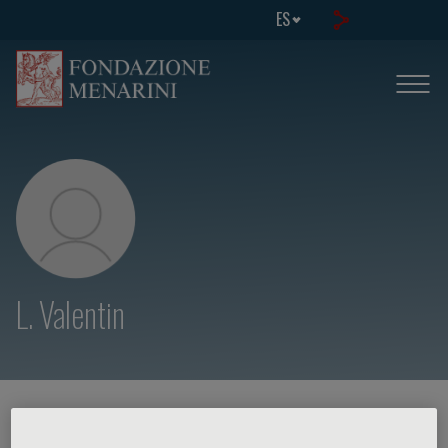
ES
L. Valentin
HOME PAGE
/
CURSOS Y EVENTOS
/
ORADOR