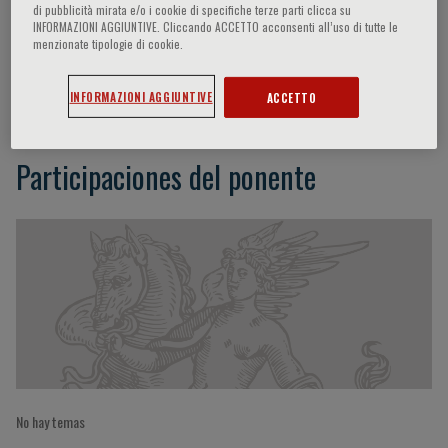
di pubblicità mirata e/o i cookie di specifiche terze parti clicca su
INFORMAZIONI AGGIUNTIVE. Cliccando ACCETTO acconsenti all’uso di tutte le
menzionate tipologie di cookie.
Kwong Fah Koh
INFORMAZIONI AGGIUNTIVE
ACCETTO
Participaciones del ponente
No hay temas