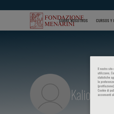
SOBRE NOSOTROS
CURSOS Y 
Il nostro sit
utilizzano, C
statistiche a
le preferenze
(profilazione
Kaliope El
Cookie di pub
acconsenti al