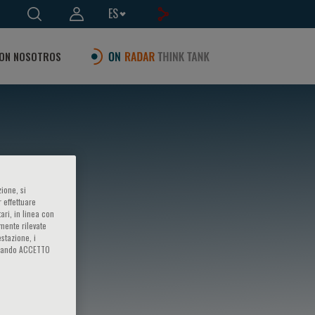
ES
ON NOSOTROS
ione, si
 effettuare
ari, in linea con
amente rilevate
estazione, i
iccando ACCETTO