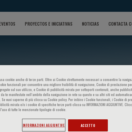
EVENTOS
PROYECTOS E INICIATIVAS
NOTICIAS
CONTACTA C
o usa cookie anche di terze parti. Oltre ai Cookie strettamente necessari a consentire la navigaz
ookie funzionali per consentire una migliore fruibilità di navigazione, Cookie di prestazione per
ggregate sul suo utilizzo, e Cookie di pubblicità mirata per sottoporti contenuti, anche pubblicit
 da te manifestate nell‘ambito della navigazione in rete su questo e su altri siti ed automatic
). Se vuoi saperne di più clicca su Cookie policy. Per inibire i Cookie funzionali, i Cookie di pr
eftheria Varaki
blicità mirata e/o i cookie di specifiche terze parti clicca su INFORMAZIONI AGGIUNTIVE. Cl
l’uso di tutte le menzionate tipologie di cookie.
INFORMAZIONI AGGIUNTIVE
ACCETTO