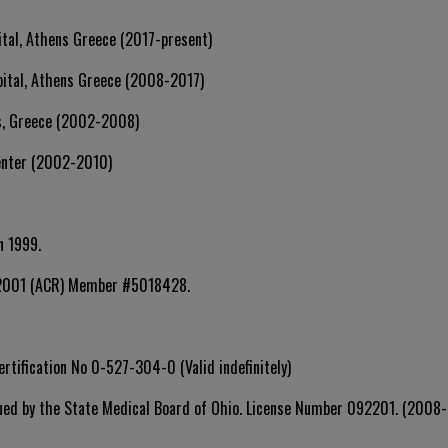
tal, Athens Greece (2017-present)
pital, Athens Greece (2008-2017)
ns, Greece (2002-2008)
Center (2002-2010)
n 1999.
e 2001 (ACR) Member #5018428.
tification No 0-527-304-0 (Valid indefinitely)
ssued by the State Medical Board of Ohio. License Number 092201. (2008-