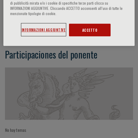
di pubblicità mirata e/o i cookie di specifiche terze parti clicca su
INFORMAZIONI AGGIUNTIVE. Cliccando ACCETTO acconsenti all’uso di tutte le
menzionate tipologie di cookie.
Johann W. Janni
INFORMAZIONI AGGIUNTIVE
ACCETTO
Participaciones del ponente
No hay temas