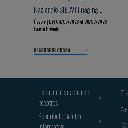
Nazionale SIECVI Imaging
Cardiaco oggi e domani:
Fiesole | Del 04/03/2026 al 06/03/2026
Evento Privado
Strategie, Innovazione e
Governance per un Sistema
DESCUBRIR CURSO
Sostenibile
Ponte en contacto con
Et
nosotros
Ne
Suscribete Boletin
Té
Informativo