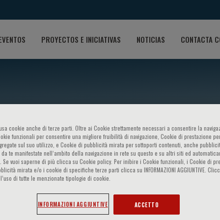
EVENTOS
PROYECTOS E INICIATIVAS
NOTICIAS
CONTACTA C
o usa cookie anche di terze parti. Oltre ai Cookie strettamente necessari a consentire la navigaz
ookie funzionali per consentire una migliore fruibilità di navigazione, Cookie di prestazione per
ggregate sul suo utilizzo, e Cookie di pubblicità mirata per sottoporti contenuti, anche pubblicit
 da te manifestate nell‘ambito della navigazione in rete su questo e su altri siti ed automatic
). Se vuoi saperne di più clicca su Cookie policy. Per inibire i Cookie funzionali, i Cookie di pr
ganello
blicità mirata e/o i cookie di specifiche terze parti clicca su INFORMAZIONI AGGIUNTIVE. Cl
l’uso di tutte le menzionate tipologie di cookie.
INFORMAZIONI AGGIUNTIVE
ACCETTO