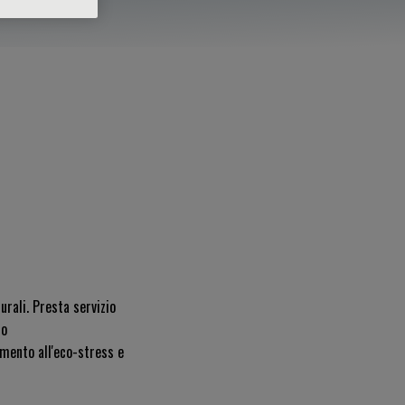
urali. Presta servizio
to
imento all'eco-stress e