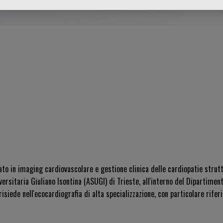
zato in imaging cardiovascolare e gestione clinica delle cardiopatie strutt
rsitaria Giuliano Isontina (ASUGI) di Trieste, all'interno del Dipartimen
siede nell'ecocardiografia di alta specializzazione, con particolare rifer