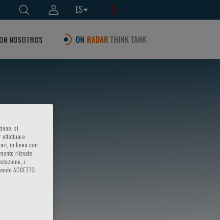
ES
ON NOSOTROS
ione, si
 effettuare
ari, in linea con
amente rilevate
estazione, i
iccando ACCETTO