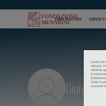
SOBRE NOSOTROS
CURSOS Y 
Il nostro sit
utilizzano, C
statistiche a
le preferenze
(profilazione
Giorgio Fa
Cookie di pub
acconsenti al