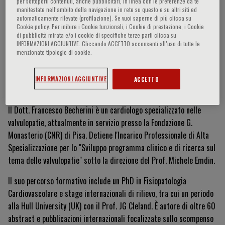
per sottoporti contenuti, anche pubblicitari, in linea con le preferenze da te
manifestate nell‘ambito della navigazione in rete su questo e su altri siti ed
automaticamente rilevate (profilazione). Se vuoi saperne di più clicca su
Cookie policy. Per inibire i Cookie funzionali, i Cookie di prestazione, i Cookie
Francesco Becherini
di pubblicità mirata e/o i cookie di specifiche terze parti clicca su
INFORMAZIONI AGGIUNTIVE. Cliccando ACCETTO acconsenti all’uso di tutte le
menzionate tipologie di cookie.
INFORMAZIONI AGGIUNTIVE
ACCETTO
Currículum Vitae
Il Dott. Francesco Becherini è un cardiologo specializzato nelle
valvulopatie, attualmente in servizio presso la Fondazione G.
Monasterio (CNR) di Pisa. Detiene l'Incarico Professionale di Alta
Specializzazione per lo "Sviluppo programma clinico e di ricerca sul
tema delle valvulopatie" sotto la direzione del Prof. Michele Emdin.
Il suo percorso formativo include un PhD in Fisiopatologia
Cardiovascolare e stage internazionali di rilievo, tra cui un periodo
alla Hull University (UK) con il Prof. JG Cleland. È autore di oltre 60
abstract e pubblicazioni internazionali focalizzate sullo scompenso