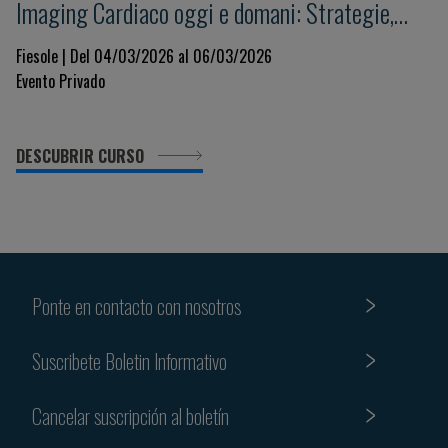
Imaging Cardiaco oggi e domani: Strategie,
Innovazione e Governance per un Sistema
Fiesole | Del 04/03/2026 al 06/03/2026
Evento Privado
Sostenibile
DESCUBRIR CURSO
Ponte en contacto con nosotros
Suscribete Boletin Informativo
Cancelar suscripción al boletín