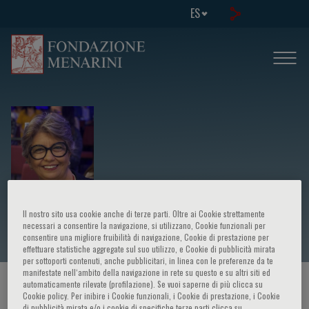
ES
Elisa Franco De Assis Costa
Il nostro sito usa cookie anche di terze parti. Oltre ai Cookie strettamente
necessari a consentire la navigazione, si utilizzano, Cookie funzionali per
consentire una migliore fruibilità di navigazione, Cookie di prestazione per
effettuare statistiche aggregate sul suo utilizzo, e Cookie di pubblicità mirata
per sottoporti contenuti, anche pubblicitari, in linea con le preferenze da te
manifestate nell‘ambito della navigazione in rete su questo e su altri siti ed
automaticamente rilevate (profilazione). Se vuoi saperne di più clicca su
HOME PAGE
/
CURSOS Y EVENTOS
/
ORADOR
Cookie policy. Per inibire i Cookie funzionali, i Cookie di prestazione, i Cookie
di pubblicità mirata e/o i cookie di specifiche terze parti clicca su