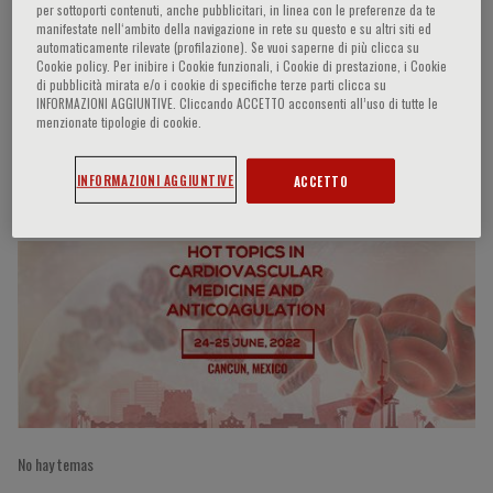
per sottoporti contenuti, anche pubblicitari, in linea con le preferenze da te
manifestate nell‘ambito della navigazione in rete su questo e su altri siti ed
automaticamente rilevate (profilazione). Se vuoi saperne di più clicca su
Cookie policy. Per inibire i Cookie funzionali, i Cookie di prestazione, i Cookie
Athanasios Benetos
di pubblicità mirata e/o i cookie di specifiche terze parti clicca su
INFORMAZIONI AGGIUNTIVE. Cliccando ACCETTO acconsenti all’uso di tutte le
menzionate tipologie di cookie.
Participaciones del ponente
INFORMAZIONI AGGIUNTIVE
ACCETTO
No hay temas