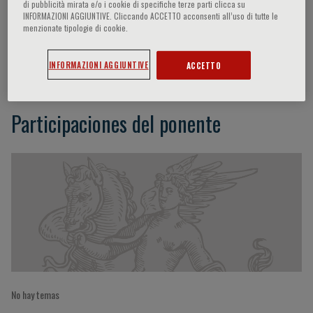
di pubblicità mirata e/o i cookie di specifiche terze parti clicca su
INFORMAZIONI AGGIUNTIVE. Cliccando ACCETTO acconsenti all’uso di tutte le
menzionate tipologie di cookie.
Anne Margriet Pot
INFORMAZIONI AGGIUNTIVE
ACCETTO
Participaciones del ponente
No hay temas