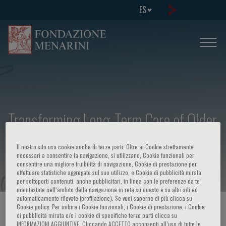
ES
Transforming Long-Term Care of Older
Adults: Towards a Radically New
Il nostro sito usa cookie anche di terze parti. Oltre ai Cookie strettamente
Vision
necessari a consentire la navigazione, si utilizzano, Cookie funzionali per
consentire una migliore fruibilità di navigazione, Cookie di prestazione per
effettuare statistiche aggregate sul suo utilizzo, e Cookie di pubblicità mirata
per sottoporti contenuti, anche pubblicitari, in linea con le preferenze da te
manifestate nell‘ambito della navigazione in rete su questo e su altri siti ed
automaticamente rilevate (profilazione). Se vuoi saperne di più clicca su
Cookie policy. Per inibire i Cookie funzionali, i Cookie di prestazione, i Cookie
HOME PAGE
/
CURSOS Y EVENTOS
/
INFORMACION EVENTO
di pubblicità mirata e/o i cookie di specifiche terze parti clicca su
INFORMAZIONI AGGIUNTIVE. Cliccando ACCETTO acconsenti all’uso di tutte le