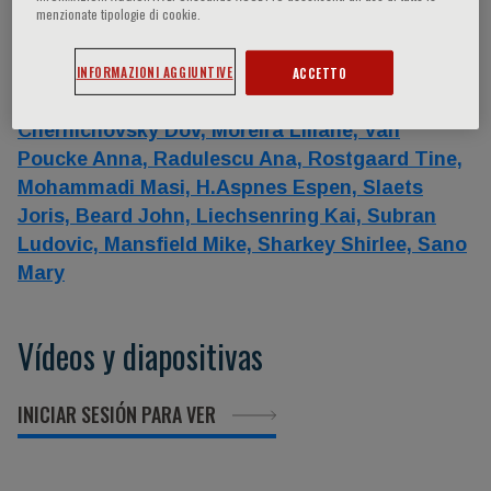
menzionate tipologie di cookie.
Oradores
INFORMAZIONI AGGIUNTIVE
ACCETTO
Barzilai Nir,
Margriet Pot Anne,
Brick Yitzhak,
Chernichovsky Dov,
Moreira Liliane,
Van
Poucke Anna,
Radulescu Ana,
Rostgaard Tine,
Mohammadi Masi,
H.Aspnes Espen,
Slaets
Joris,
Beard John,
Liechsenring Kai,
Subran
Ludovic,
Mansfield Mike,
Sharkey Shirlee,
Sano
Mary
Vídeos y diapositivas
INICIAR SESIÓN PARA VER