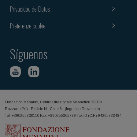
Privacidad de Datos
Preferenze cookie
Síguenos
Fundación Menarini, Centro Direzionale Milanofiori 20089
Rozzano (MI) - Edificio N - Calle 8 - (Ingresso Giovenale)
Tel. +390255308110 Fax: +390255305739 Tax ID (C.F.) 94265730484