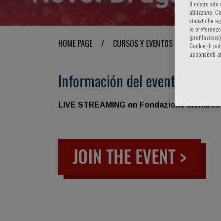
Il nostro sit
utilizzano, C
statistiche a
le preferenze
(profilazione
HOME PAGE
/
CURSOS Y EVENTOS
/
INFORMA
Cookie di pub
acconsenti al
Información del evento
LIVE STREAMING on Fondazione Menarini'