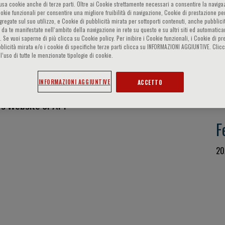
o usa cookie anche di terze parti. Oltre ai Cookie strettamente necessari a consentire la navigaz
ookie funzionali per consentire una migliore fruibilità di navigazione, Cookie di prestazione per
ggregate sul suo utilizzo, e Cookie di pubblicità mirata per sottoporti contenuti, anche pubblicit
 da te manifestate nell‘ambito della navigazione in rete su questo e su altri siti ed automatic
). Se vuoi saperne di più clicca su Cookie policy. Per inibire i Cookie funzionali, i Cookie di pr
CION EVENTO
blicità mirata e/o i cookie di specifiche terze parti clicca su INFORMAZIONI AGGIUNTIVE. Cl
l’uso di tutte le menzionate tipologie di cookie.
S
INFORMAZIONI AGGIUNTIVE
ACCETTO
Fr
s Website or APP
F
20