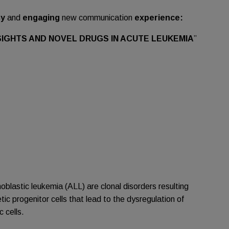
sy
and
engaging
new communication
experience
:
NSIGHTS AND NOVEL DRUGS IN ACUTE LEUKEMIA
”
lastic leukemia (ALL) are clonal disorders resulting
c progenitor cells that lead to the dysregulation of
c cells.