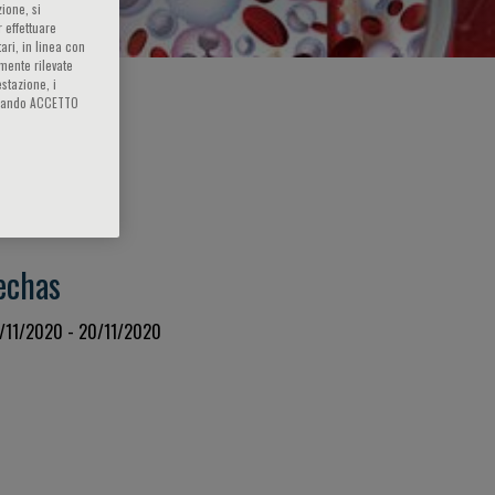
ione, si
 effettuare
ari, in linea con
amente rilevate
estazione, i
iccando ACCETTO
uscripción
ee
echas
/11/2020 - 20/11/2020