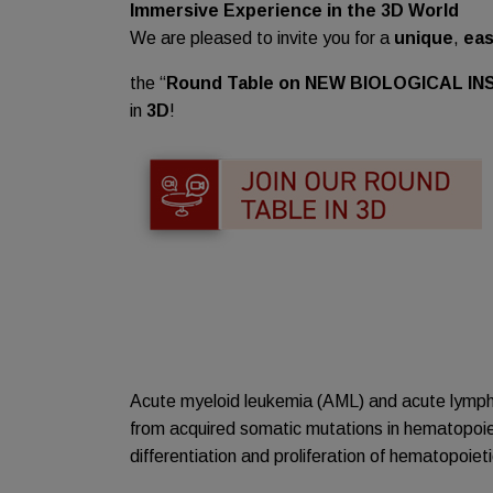
Immersive Experience
in the 3D World
We are pleased to invite you for a
unique
,
ea
the “
Round Table on NEW BIOLOGICAL I
in
3D
!
Acute myeloid leukemia (AML) and acute lymphob
from acquired somatic mutations in hematopoieti
differentiation and proliferation of hematopoieti