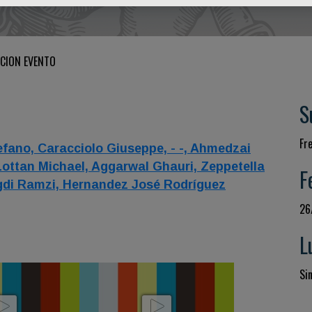
CION EVENTO
S
Fr
efano,
Caracciolo Giuseppe,
- -,
Ahmedzai
Lottan Michael,
Aggarwal Ghauri,
Zeppetella
F
gdi Ramzi,
Hernandez José Rodríguez
26
L
Si