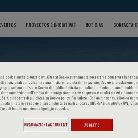
EVENTOS
PROYECTOS E INICIATIVAS
NOTICIAS
CONTACTA C
o usa cookie anche di terze parti. Oltre ai Cookie strettamente necessari a consentire la navigaz
ookie funzionali per consentire una migliore fruibilità di navigazione, Cookie di prestazione per
sia Pacific Hospice Confere
ggregate sul suo utilizzo, e Cookie di pubblicità mirata per sottoporti contenuti, anche pubblicit
 da te manifestate nell‘ambito della navigazione in rete su questo e su altri siti ed automatic
). Se vuoi saperne di più clicca su Cookie policy. Per inibire i Cookie funzionali, i Cookie di pr
nd cancer pain, 26-29 Luglio
blicità mirata e/o i cookie di specifiche terze parti clicca su INFORMAZIONI AGGIUNTIVE. Cl
l’uso di tutte le menzionate tipologie di cookie.
ement - a palliative care pe
INFORMAZIONI AGGIUNTIVE
ACCETTO