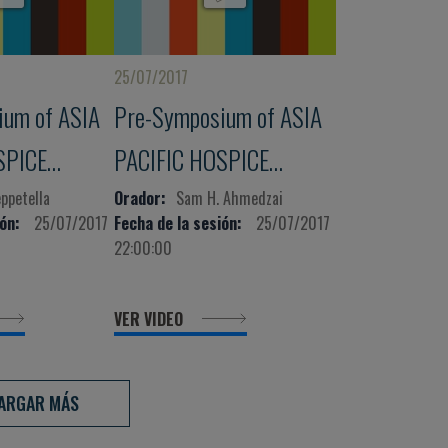
25/07/2017
ium of ASIA
Pre-Symposium of ASIA
SPICE
PACIFIC HOSPICE
E
CONFERENCE
ppetella
Orador:
Sam H. Ahmedzai
ón:
25/07/2017
Fecha de la sesión:
25/07/2017
22:00:00
VER VIDEO
ARGAR MÁS