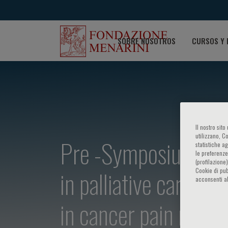
SOBRE NOSOTROS
CURSOS Y 
Il nostro sit
utilizzano, C
Pre -Symposium of A
statistiche a
le preferenze
(profilazione
in palliative care a
Cookie di pub
acconsenti al
in cancer pain manag