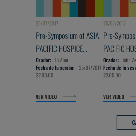
25/07/2017
25/07/2017
Pre-Symposium of ASIA
Pre-Sympos
PACIFIC HOSPICE
PACIFIC HO
CONFERENCE
CONFERENC
Orador:
Eli Alon
Orador:
John Ze
Fecha de la sesión:
25/07/2017
Fecha de la sesi
22:00:00
22:00:00
VER VIDEO
VER VIDEO
C