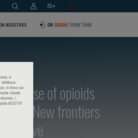
ES
ON NOSOTROS
ione, si
 effettuare
nce (Use of opioids
ari, in linea con
amente rilevate
estazione, i
 2017): New frontiers
iccando ACCETTO
rspective