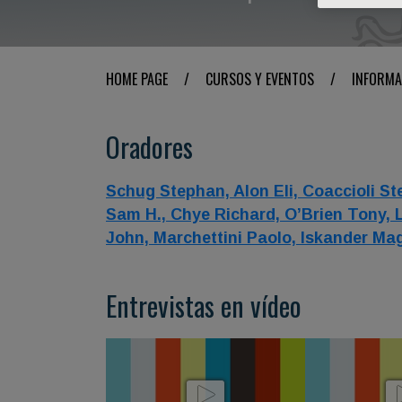
HOME PAGE
/
CURSOS Y EVENTOS
/
INFORMA
Oradores
Schug Stephan,
Alon Eli,
Coaccioli St
Sam H.,
Chye Richard,
O’Brien Tony,
John,
Marchettini Paolo,
Iskander Ma
Entrevistas en vídeo