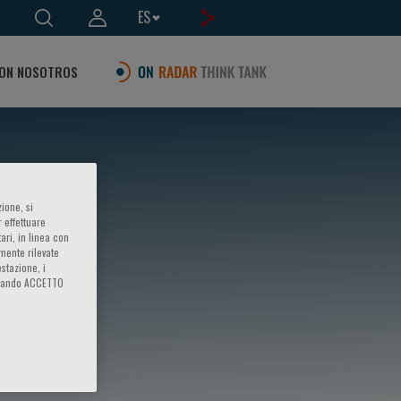
ES
ON NOSOTROS
ione, si
 effettuare
ari, in linea con
amente rilevate
estazione, i
iccando ACCETTO