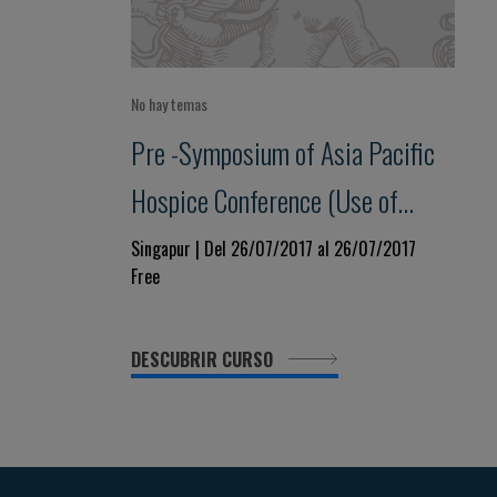
No hay temas
Pre -Symposium of Asia Pacific
Hospice Conference (Use of
opioids in palliative care and
Singapur | Del 26/07/2017 al 26/07/2017
Free
cancer pain, 26-29 Luglio 2017):
New frontiers in cancer pain
DESCUBRIR CURSO
management - a palliative care
perspective