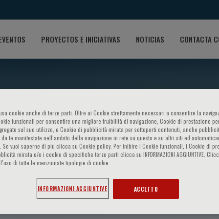
EVENTOS
PROYECTOS E INICIATIVAS
NOTICIAS
CONTACTA C
o usa cookie anche di terze parti. Oltre ai Cookie strettamente necessari a consentire la navigaz
ookie funzionali per consentire una migliore fruibilità di navigazione, Cookie di prestazione per
ggregate sul suo utilizzo, e Cookie di pubblicità mirata per sottoporti contenuti, anche pubblicit
 da te manifestate nell‘ambito della navigazione in rete su questo e su altri siti ed automatic
). Se vuoi saperne di più clicca su Cookie policy. Per inibire i Cookie funzionali, i Cookie di pr
blicità mirata e/o i cookie di specifiche terze parti clicca su INFORMAZIONI AGGIUNTIVE. Cl
l’uso di tutte le menzionate tipologie di cookie.
ttan
INFORMAZIONI AGGIUNTIVE
ACCETTO