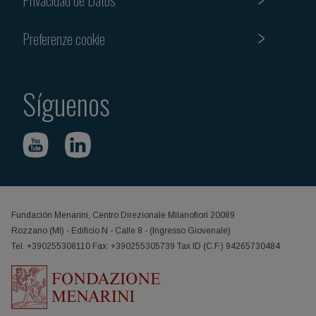
Preferenze cookie
Síguenos
Fundación Menarini, Centro Direzionale Milanofiori 20089
Rozzano (MI) - Edificio N - Calle 8 - (Ingresso Giovenale)
Tel. +390255308110 Fax: +390255305739 Tax ID (C.F.) 94265730484