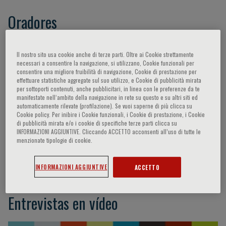
Oradores
Page Clive,
Brusasco Vito,
Rossi Andrea,
Il nostro sito usa cookie anche di terze parti. Oltre ai Cookie strettamente
Wedzicha Jadwiga A.,
O’Donnell Denis,
Virchow
necessari a consentire la navigazione, si utilizzano, Cookie funzionali per
consentire una migliore fruibilità di navigazione, Cookie di prestazione per
Johann Christian,
Scichilone Nicola,
Hanania
effettuare statistiche aggregate sul suo utilizzo, e Cookie di pubblicità mirata
Nicola A.,
Usmani Omar S.,
- -,
Novelli
per sottoporti contenuti, anche pubblicitari, in linea con le preferenze da te
manifestate nell‘ambito della navigazione in rete su questo e su altri siti ed
Giuseppe,
Barnes Peter J.,
Panettieri Reynold
automaticamente rilevate (profilazione). Se vuoi saperne di più clicca su
A.,
Matera Maria Gabriella,
Roche Nicolas,
Cookie policy. Per inibire i Cookie funzionali, i Cookie di prestazione, i Cookie
di pubblicità mirata e/o i cookie di specifiche terze parti clicca su
Miravitlles Marc,
Singh Dave,
Buhl Roland,
INFORMAZIONI AGGIUNTIVE. Cliccando ACCETTO acconsenti all’uso di tutte le
Caramori Gaetano,
Martinez Fernando J.,
menzionate tipologie di cookie.
Cuzzocrea Salvatore,
Brusselle Guy,
Celli
Bartolomé
INFORMAZIONI AGGIUNTIVE
ACCETTO
Entrevistas en vídeo