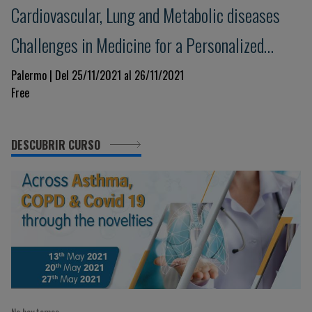
Cardiovascular, Lung and Metabolic diseases
Challenges in Medicine for a Personalized
Clinical Decision-Making. Beyond evidence
Palermo | Del 25/11/2021 al 26/11/2021
Free
towards the future in a changing world
DESCUBRIR CURSO
No hay temas