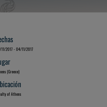
echas
/11/2017 - 04/11/2017
ugar
hens (Greece)
bicación
culty of Athens