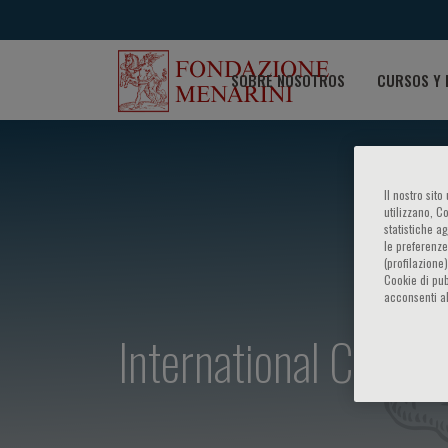
SOBRE NOSOTROS
CURSOS Y 
Il nostro sit
utilizzano, C
statistiche a
le preferenze
(profilazione
Cookie di pub
acconsenti al
International Close