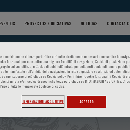
EVENTOS
PROYECTOS E INICIATIVAS
NOTICIAS
CONTACTA C
o usa cookie anche di terze parti. Oltre ai Cookie strettamente necessari a consentire la navigaz
ookie funzionali per consentire una migliore fruibilità di navigazione, Cookie di prestazione per
ggregate sul suo utilizzo, e Cookie di pubblicità mirata per sottoporti contenuti, anche pubblicit
 da te manifestate nell‘ambito della navigazione in rete su questo e su altri siti ed automatic
). Se vuoi saperne di più clicca su Cookie policy. Per inibire i Cookie funzionali, i Cookie di pr
blicità mirata e/o i cookie di specifiche terze parti clicca su INFORMAZIONI AGGIUNTIVE. Cl
l’uso di tutte le menzionate tipologie di cookie.
d Workshop on: Arrhythmog
INFORMAZIONI AGGIUNTIVE
ACCETTO