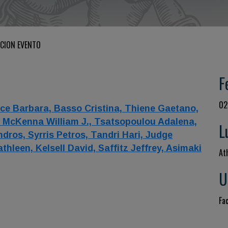
CION EVENTO
F
02
ce Barbara,
Basso Cristina,
Thiene Gaetano,
,
McKenna William J.,
Tsatsopoulou Adalena,
L
ndros,
Syrris Petros,
Tandri Hari,
Judge
athleen,
Kelsell David,
Saffitz Jeffrey,
Asimaki
At
U
Fa