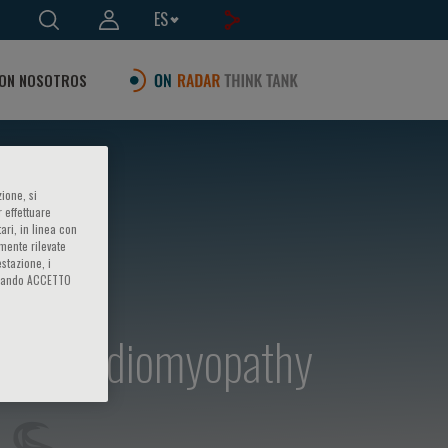
ES
ON NOSOTROS
ione, si
 effettuare
ari, in linea con
amente rilevate
estazione, i
iccando ACCETTO
enic Cardiomyopathy