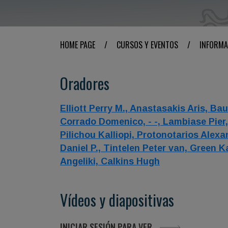
HOME PAGE
/
CURSOS Y EVENTOS
/
INFORMA
Oradores
Elliott Perry M.,
Anastasakis Aris,
Bau
Corrado Domenico,
- -,
Lambiase Pier
Pilichou Kalliopi,
Protonotarios Alexa
Daniel P.,
Tintelen Peter van,
Green K
Angeliki,
Calkins Hugh
Vídeos y diapositivas
INICIAR SESIÓN PARA VER