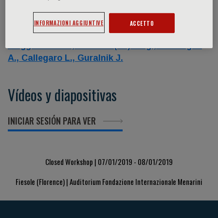
Oradores
INFORMAZIONI AGGIUNTIVE
ACCETTO
Maggi Stefania,
Ferrucci (no) Luigi,
Frustaglia
A.,
Callegaro L.,
Guralnik J.
Vídeos y diapositivas
INICIAR SESIÓN PARA VER
Closed Workshop | 07/01/2019 - 08/01/2019
Fiesole (Florence) | Auditorium Fondazione Internazionale Menarini