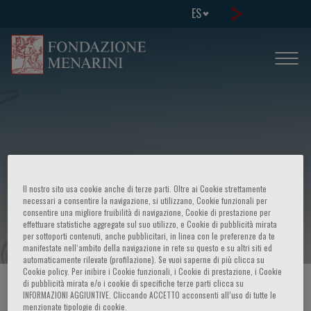
ES
Impact of the Mediterranean diet on
the aging process: potential
Il nostro sito usa cookie anche di terze parti. Oltre ai Cookie strettamente
necessari a consentire la navigazione, si utilizzano, Cookie funzionali per
pathophysiological mechanisms
consentire una migliore fruibilità di navigazione, Cookie di prestazione per
effettuare statistiche aggregate sul suo utilizzo, e Cookie di pubblicità mirata
per sottoporti contenuti, anche pubblicitari, in linea con le preferenze da te
manifestate nell‘ambito della navigazione in rete su questo e su altri siti ed
automaticamente rilevate (profilazione). Se vuoi saperne di più clicca su
Cookie policy. Per inibire i Cookie funzionali, i Cookie di prestazione, i Cookie
di pubblicità mirata e/o i cookie di specifiche terze parti clicca su
HOME PAGE
/
CURSOS Y EVENTOS
/
INFORMACION EVENTO
INFORMAZIONI AGGIUNTIVE. Cliccando ACCETTO acconsenti all’uso di tutte le
menzionate tipologie di cookie.