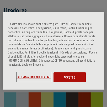
Oradores
Coca Payeras Antonio,
Agabiti-Rosei Enrico,
Il nostro sito usa cookie anche di terze parti. Oltre ai Cookie strettamente
necessari a consentire la navigazione, si utilizzano, Cookie funzionali per
Mancia Giuseppe,
Redon Josep,
Zhang Wei-
consentire una migliore fruibilità di navigazione, Cookie di prestazione per
zhong,
Zhang Jian,
Liu Li-sheng,
Caracciolo
effettuare statistiche aggregate sul suo utilizzo, e Cookie di pubblicità mirata
per sottoporti contenuti, anche pubblicitari, in linea con le preferenze da te
Giuseppe,
- -,
Tsioufis Konstantinos,
Agabiti
manifestate nell‘ambito della navigazione in rete su questo e su altri siti ed
Rosei Enrico,
Coca Payeras Antonio,
Kreutz
automaticamente rilevate (profilazione). Se vuoi saperne di più clicca su
Cookie policy. Per inibire i Cookie funzionali, i Cookie di prestazione, i Cookie
Reinhold,
Mas Redon Jose,
Wang Ji-guang,
Wu
di pubblicità mirata e/o i cookie di specifiche terze parti clicca su
Zhao-su,
Zhang Yu-qing,
Zhu Zhi-ming,
Wang
INFORMAZIONI AGGIUNTIVE. Cliccando ACCETTO acconsenti all’uso di tutte le
menzionate tipologie di cookie.
Yang,
Hailin Zang
INFORMAZIONI AGGIUNTIVE
ACCETTO
Entrevistas en vídeo