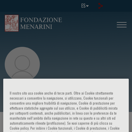
ES
Younis Kazim
Il nostro sito usa cookie anche di terze parti. Oltre ai Cookie strettamente
necessari a consentire la navigazione, si utilizzano, Cookie funzionali per
consentire una migliore fruibilità di navigazione, Cookie di prestazione per
effettuare statistiche aggregate sul suo utilizzo, e Cookie di pubblicità mirata
per sottoporti contenuti, anche pubblicitari, in linea con le preferenze da te
manifestate nell‘ambito della navigazione in rete su questo e su altri siti ed
HOME PAGE
/
CURSOS Y EVENTOS
/
ORADOR
automaticamente rilevate (profilazione). Se vuoi saperne di più clicca su
Cookie policy. Per inibire i Cookie funzionali, i Cookie di prestazione, i Cookie