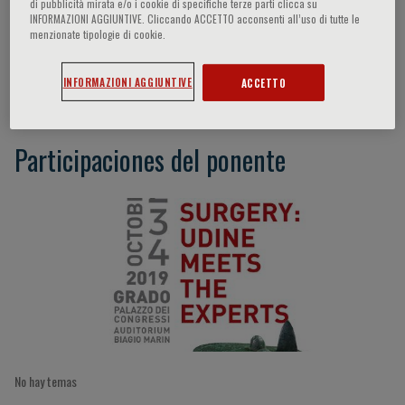
di pubblicità mirata e/o i cookie di specifiche terze parti clicca su
INFORMAZIONI AGGIUNTIVE. Cliccando ACCETTO acconsenti all’uso di tutte le
menzionate tipologie di cookie.
Younis Kazim
INFORMAZIONI AGGIUNTIVE
ACCETTO
Participaciones del ponente
No hay temas