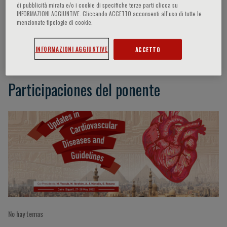
di pubblicità mirata e/o i cookie di specifiche terze parti clicca su
INFORMAZIONI AGGIUNTIVE. Cliccando ACCETTO acconsenti all’uso di tutte le
menzionate tipologie di cookie.
Yacoub Magdy
INFORMAZIONI AGGIUNTIVE
ACCETTO
Participaciones del ponente
No hay temas