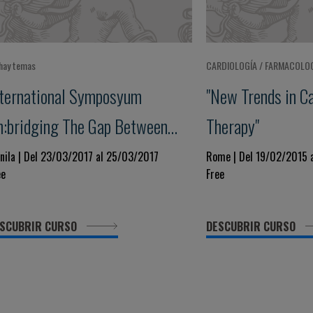
hay temas
CARDIOLOGÍA / FARMACOLO
nternational Symposyum
"New Trends in C
n:bridging The Gap Between
Therapy"
uidelines And Practice
nila | Del 23/03/2017 al 25/03/2017
Rome | Del 19/02/2015 
ee
Free
SCUBRIR CURSO
DESCUBRIR CURSO