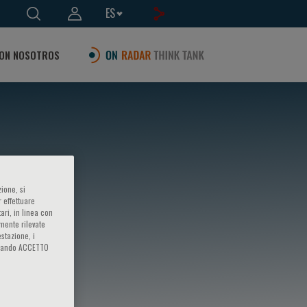
ES
ON NOSOTROS
ione, si
 effettuare
ari, in linea con
amente rilevate
estazione, i
iccando ACCETTO