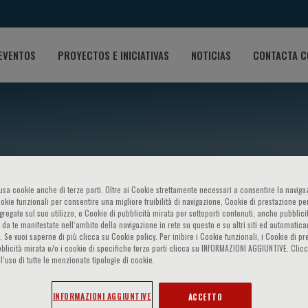
EVENTOS
PROYECTOS E INICIATIVAS
NOTICIAS
CONTACTA C
o usa cookie anche di terze parti. Oltre ai Cookie strettamente necessari a consentire la navigaz
ookie funzionali per consentire una migliore fruibilità di navigazione, Cookie di prestazione per
ggregate sul suo utilizzo, e Cookie di pubblicità mirata per sottoporti contenuti, anche pubblicit
 da te manifestate nell‘ambito della navigazione in rete su questo e su altri siti ed automatic
Mollace
). Se vuoi saperne di più clicca su Cookie policy. Per inibire i Cookie funzionali, i Cookie di pr
blicità mirata e/o i cookie di specifiche terze parti clicca su INFORMAZIONI AGGIUNTIVE. Cl
l’uso di tutte le menzionate tipologie di cookie.
INFORMAZIONI AGGIUNTIVE
ACCETTO