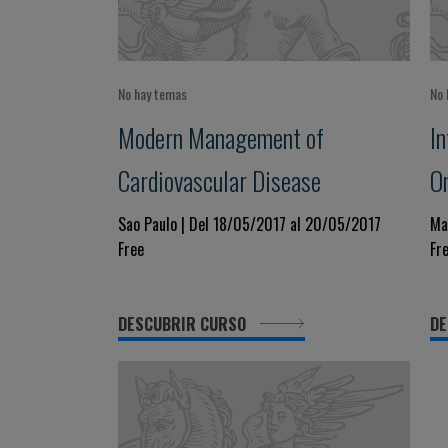
No hay temas
No 
Modern Management of
I
Cardiovascular Disease
O
G
Sao Paulo | Del 18/05/2017 al 20/05/2017
Ma
Free
Fr
DESCUBRIR CURSO
DE