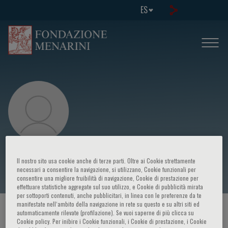
ES
Valter Pagani
Il nostro sito usa cookie anche di terze parti. Oltre ai Cookie strettamente
necessari a consentire la navigazione, si utilizzano, Cookie funzionali per
consentire una migliore fruibilità di navigazione, Cookie di prestazione per
effettuare statistiche aggregate sul suo utilizzo, e Cookie di pubblicità mirata
per sottoporti contenuti, anche pubblicitari, in linea con le preferenze da te
manifestate nell‘ambito della navigazione in rete su questo e su altri siti ed
HOME PAGE
/
CURSOS Y EVENTOS
/
ORADOR
automaticamente rilevate (profilazione). Se vuoi saperne di più clicca su
Cookie policy. Per inibire i Cookie funzionali, i Cookie di prestazione, i Cookie