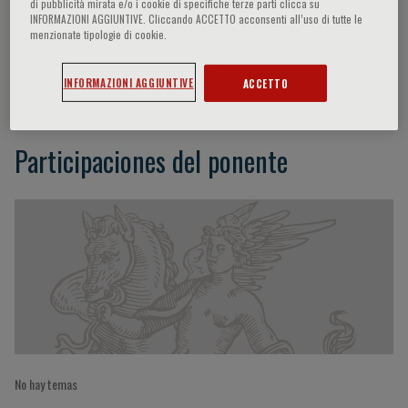
di pubblicità mirata e/o i cookie di specifiche terze parti clicca su
INFORMAZIONI AGGIUNTIVE. Cliccando ACCETTO acconsenti all’uso di tutte le
menzionate tipologie di cookie.
Valter Pagani
INFORMAZIONI AGGIUNTIVE
ACCETTO
Participaciones del ponente
No hay temas