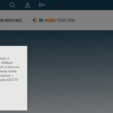
ES
ON NOSOTROS
ione, si
 effettuare
ari, in linea con
amente rilevate
estazione, i
iccando ACCETTO