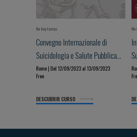
No hay temas
No 
Convegno Internazionale di
I
Suicidologia e Salute Pubblica
S
XXI EDIZIONE
XI
Rome | Del 12/09/2023 al 13/09/2023
Ro
Free
Fr
DESCUBRIR CURSO
DE