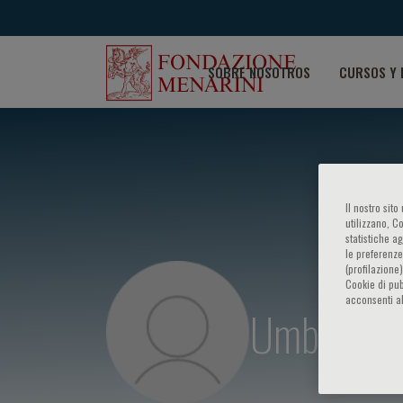
SOBRE NOSOTROS
CURSOS Y 
Il nostro sit
utilizzano, C
statistiche a
le preferenze
(profilazione
Cookie di pub
acconsenti al
Umberto A