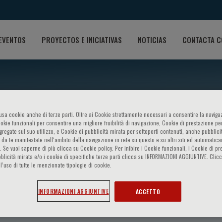
EVENTOS
PROYECTOS E INICIATIVAS
NOTICIAS
CONTACTA C
o usa cookie anche di terze parti. Oltre ai Cookie strettamente necessari a consentire la navigaz
ookie funzionali per consentire una migliore fruibilità di navigazione, Cookie di prestazione per
ggregate sul suo utilizzo, e Cookie di pubblicità mirata per sottoporti contenuti, anche pubblicit
 da te manifestate nell‘ambito della navigazione in rete su questo e su altri siti ed automatic
). Se vuoi saperne di più clicca su Cookie policy. Per inibire i Cookie funzionali, i Cookie di pr
blicità mirata e/o i cookie di specifiche terze parti clicca su INFORMAZIONI AGGIUNTIVE. Cl
l’uso di tutte le menzionate tipologie di cookie.
lbert
INFORMAZIONI AGGIUNTIVE
ACCETTO