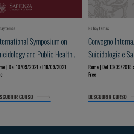
hay temas
No hay temas
nternational Symposium on
Convegno Internaz
uicidology and Public Health
Suicidologia e Sa
X edition
me | Del 10/09/2021 al 18/09/2021
Rome | Del 13/09/2018 
ee
Free
SCUBRIR CURSO
DESCUBRIR CURSO