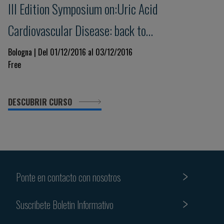
III Edition Symposium on:Uric Acid
Cardiovascular Disease: back to
pathophysiology
Bologna | Del 01/12/2016 al 03/12/2016
Free
DESCUBRIR CURSO
Ponte en contacto con nosotros
Suscribete Boletin Informativo