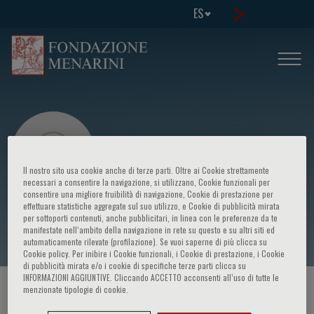
ES
Il nostro sito usa cookie anche di terze parti. Oltre ai Cookie strettamente
necessari a consentire la navigazione, si utilizzano, Cookie funzionali per
consentire una migliore fruibilità di navigazione, Cookie di prestazione per
effettuare statistiche aggregate sul suo utilizzo, e Cookie di pubblicità mirata
Tatjana Potpara
per sottoporti contenuti, anche pubblicitari, in linea con le preferenze da te
manifestate nell‘ambito della navigazione in rete su questo e su altri siti ed
automaticamente rilevate (profilazione). Se vuoi saperne di più clicca su
Cookie policy. Per inibire i Cookie funzionali, i Cookie di prestazione, i Cookie
di pubblicità mirata e/o i cookie di specifiche terze parti clicca su
INFORMAZIONI AGGIUNTIVE. Cliccando ACCETTO acconsenti all’uso di tutte le
menzionate tipologie di cookie.
HOME PAGE
/
CURSOS Y EVENTOS
/
ORADOR