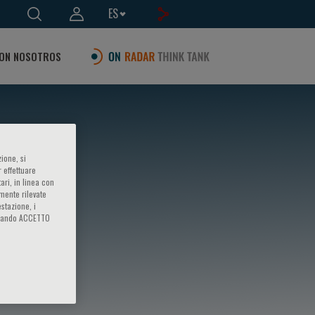
ES
ON NOSOTROS
ione, si
 effettuare
ari, in linea con
amente rilevate
estazione, i
iccando ACCETTO