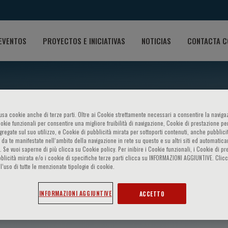
EVENTOS
PROYECTOS E INICIATIVAS
NOTICIAS
CONTACTA C
o usa cookie anche di terze parti. Oltre ai Cookie strettamente necessari a consentire la navigaz
ookie funzionali per consentire una migliore fruibilità di navigazione, Cookie di prestazione per
ggregate sul suo utilizzo, e Cookie di pubblicità mirata per sottoporti contenuti, anche pubblicit
 da te manifestate nell‘ambito della navigazione in rete su questo e su altri siti ed automatic
). Se vuoi saperne di più clicca su Cookie policy. Per inibire i Cookie funzionali, i Cookie di pr
blicità mirata e/o i cookie di specifiche terze parti clicca su INFORMAZIONI AGGIUNTIVE. Cl
l’uso di tutte le menzionate tipologie di cookie.
irring
INFORMAZIONI AGGIUNTIVE
ACCETTO