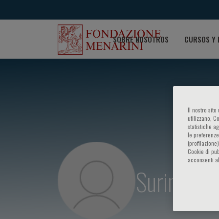
SOBRE NOSOTROS
CURSOS Y 
Il nostro sit
utilizzano, C
statistiche a
le preferenze
(profilazione
Cookie di pub
acconsenti al
Surinder B