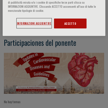
di pubblicità mirata e/o i cookie di specifiche terze parti clicca su
INFORMAZIONI AGGIUNTIVE. Cliccando ACCETTO acconsenti all’uso di tutte le
menzionate tipologie di cookie.
Stewart Simon
INFORMAZIONI AGGIUNTIVE
ACCETTO
Participaciones del ponente
No hay temas