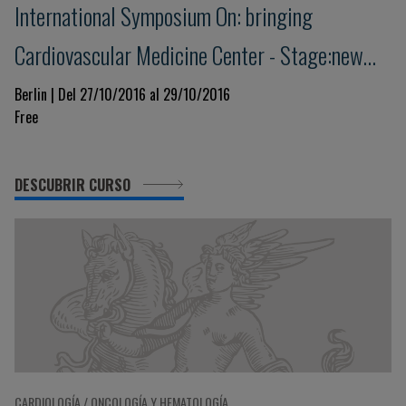
International Symposium On: bringing
Cardiovascular Medicine Center - Stage:new
Trends Today And Tomorrow
Berlin | Del 27/10/2016 al 29/10/2016
Free
DESCUBRIR CURSO
CARDIOLOGÍA / ONCOLOGÍA Y HEMATOLOGÍA