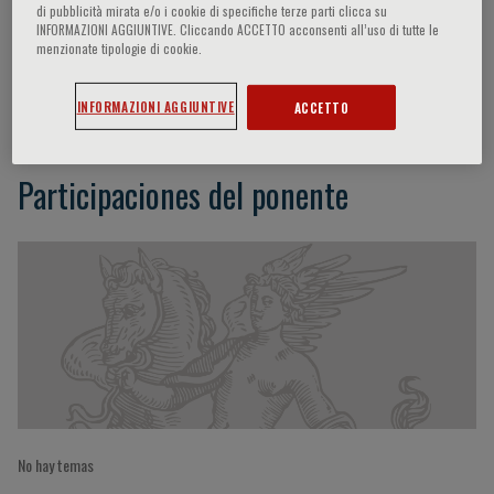
di pubblicità mirata e/o i cookie di specifiche terze parti clicca su
INFORMAZIONI AGGIUNTIVE. Cliccando ACCETTO acconsenti all’uso di tutte le
menzionate tipologie di cookie.
Sook Muay Tay
INFORMAZIONI AGGIUNTIVE
ACCETTO
Participaciones del ponente
No hay temas