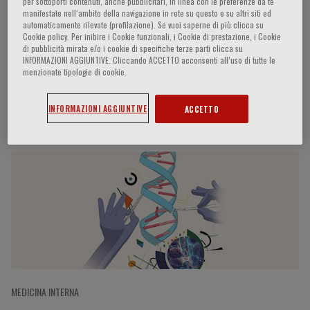
per sottoporti contenuti, anche pubblicitari, in linea con le preferenze da te
manifestate nell‘ambito della navigazione in rete su questo e su altri siti ed
automaticamente rilevate (profilazione). Se vuoi saperne di più clicca su
Cookie policy. Per inibire i Cookie funzionali, i Cookie di prestazione, i Cookie
Siamon Gordon
di pubblicità mirata e/o i cookie di specifiche terze parti clicca su
INFORMAZIONI AGGIUNTIVE. Cliccando ACCETTO acconsenti all’uso di tutte le
menzionate tipologie di cookie.
INFORMAZIONI AGGIUNTIVE
ACCETTO
Participaciones del ponente
MEDICINA INTERNA