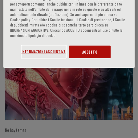
per sottoporti contenuti, anche pubblicitari, in linea con le preferenze da te
manifestate nell‘ambito della navigazione in rete su questo e su altri siti ed
automaticamente rilevate (profilazione). Se vuoi saperne di più clicca su
Cookie policy. Per inibire i Cookie funzionali, i Cookie di prestazione, i Cookie
S. Erdine
di pubblicità mirata e/o i cookie di specifiche terze parti clicca su
INFORMAZIONI AGGIUNTIVE. Cliccando ACCETTO acconsenti all’uso di tutte le
menzionate tipologie di cookie.
Participaciones del ponente
INFORMAZIONI AGGIUNTIVE
ACCETTO
No hay temas