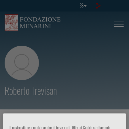
ES
Roberto Trevisan
HOME PAGE
/
CURSOS Y EVENTOS
/
ORADOR
Il nostro sito usa cookie anche di terze parti. Oltre ai Cookie strettamente