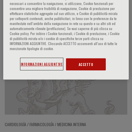
necessari a consentire la navigazione, si utilizzano, Cookie funzionali per
consentire una migliore fruibilità di navigazione, Cookie di prestazione per
effettuare statistiche aggregate sul suo utilizzo, e Cookie di pubblicità mirata
per sottoporti contenuti, anche pubblicitari, in linea con le preferenze da te
Roberto Trevisan
manifestate nell‘ambito della navigazione in rete su questo e su altri siti ed
automaticamente rilevate (profilazione). Se vuoi saperne di più clicca su
Cookie policy. Per inibire i Cookie funzionali, i Cookie di prestazione, i Cookie
di pubblicità mirata e/o i cookie di specifiche terze parti clicca su
INFORMAZIONI AGGIUNTIVE. Cliccando ACCETTO acconsenti all’uso di tutte le
Participaciones del ponente
menzionate tipologie di cookie.
INFORMAZIONI AGGIUNTIVE
ACCETTO
CARDIOLOGÍA / FARMACOLOGÍA / MEDICINA INTERNA