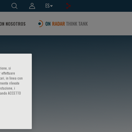
ES
ON NOSOTROS
ione, si
 effettuare
ari, in linea con
amente rilevate
estazione, i
iccando ACCETTO