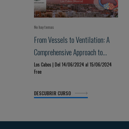
No hay temas
From Vessels to Ventilation: A
Comprehensive Approach to
Cardio-Respiratory Disease
Los Cabos | Del 14/06/2024 al 15/06/2024
Free
DESCUBRIR CURSO