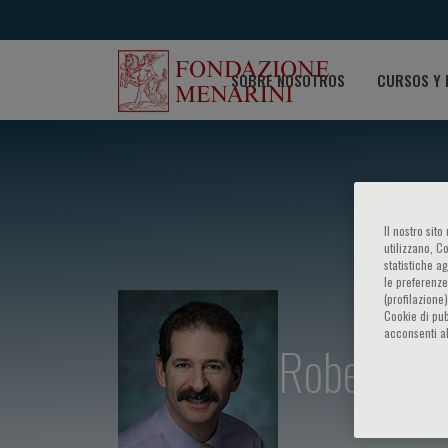
SOBRE NOSOTROS
CURSOS Y 
Il nostro sit
utilizzano, C
statistiche a
le preferenze
(profilazione
Cookie di pub
acconsenti al
Robert Br