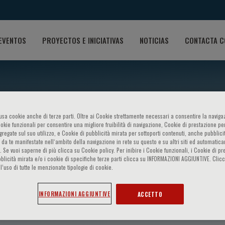
EVENTOS
PROYECTOS E INICIATIVAS
NOTICIAS
CONTACTA C
o usa cookie anche di terze parti. Oltre ai Cookie strettamente necessari a consentire la navigaz
ookie funzionali per consentire una migliore fruibilità di navigazione, Cookie di prestazione per
ggregate sul suo utilizzo, e Cookie di pubblicità mirata per sottoporti contenuti, anche pubblicit
 da te manifestate nell‘ambito della navigazione in rete su questo e su altri siti ed automatic
). Se vuoi saperne di più clicca su Cookie policy. Per inibire i Cookie funzionali, i Cookie di pr
blicità mirata e/o i cookie di specifiche terze parti clicca su INFORMAZIONI AGGIUNTIVE. Cl
l’uso di tutte le menzionate tipologie di cookie.
own
INFORMAZIONI AGGIUNTIVE
ACCETTO